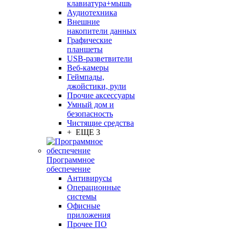
клавиатура+мышь
Аудиотехника
Внешние
накопители данных
Графические
планшеты
USB-разветвители
Веб-камеры
Геймпады,
джойстики, рули
Прочие аксессуары
Умный дом и
безопасность
Чистящие средства
+ ЕЩЕ 3
Программное
обеспечение
Антивирусы
Операционные
системы
Офисные
приложения
Прочее ПО