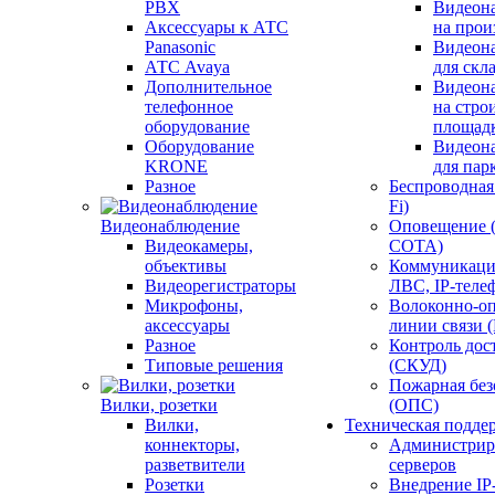
PBX
Видеон
Аксессуары к АТС
на прои
Panasonic
Видеон
АТС Avaya
для скл
Дополнительное
Видеон
телефонное
на стро
оборудование
площад
Оборудование
Видеон
KRONE
для пар
Разное
Беспроводная 
Fi)
Видеонаблюдение
Оповещение 
Видеокамеры,
СОТА)
объективы
Коммуникаци
Видеорегистраторы
ЛВС, IP-теле
Микрофоны,
Волоконно-оп
аксессуары
линии связи 
Разное
Контроль дос
Типовые решения
(СКУД)
Пожарная без
Вилки, розетки
(ОПС)
Вилки,
Техническая подде
коннекторы,
Администрир
разветвители
серверов
Розетки
Внедрение IP