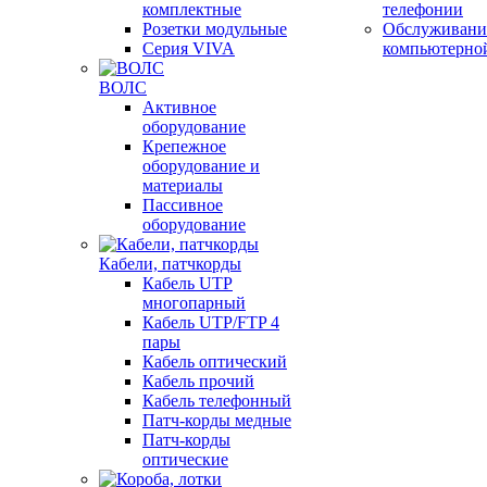
комплектные
телефонии
Розетки модульные
Обслуживани
Серия VIVA
компьютерно
ВОЛС
Активное
оборудование
Крепежное
оборудование и
материалы
Пассивное
оборудование
Кабели, патчкорды
Кабель UTP
многопарный
Кабель UTP/FTP 4
пары
Кабель оптический
Кабель прочий
Кабель телефонный
Патч-корды медные
Патч-корды
оптические