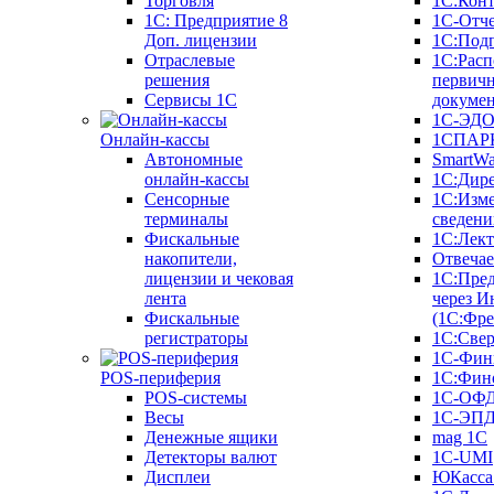
Торговля
1С:Конт
1C: Предприятие 8
1С-Отче
Доп. лицензии
1С:Под
Отраслевые
1С:Расп
решения
первич
Сервисы 1С
докуме
1С-ЭД
Онлайн-кассы
1СПАРК
Автономные
SmartW
онлайн-кассы
1С:Дир
Сенсорные
1С:Изм
терминалы
сведени
Фискальные
1С:Лек
накопители,
Отвечае
лицензии и чековая
1С:Пре
лента
через И
Фискальные
(1С:Фр
регистраторы
1С:Свер
1С-Фин
POS-периферия
1С:Фин
POS-системы
1С-ОФ
Весы
1С-ЭП
Денежные ящики
mag 1C
Детекторы валют
1C-UMI
Дисплеи
ЮКасса