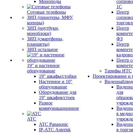
Моноподы
сопров
1С
Сотовые телефоны
Центр
ЗИП (принтеры, МФУ,
сопров
копиры)
торговл
ЗИП (ноутбуки,
Центр
моноблоки)
компете
ЗИП (смартфоны,
ФЗ
планшеты)
Центр
ЗИП остальное
компете
кадров
Центр с
19" и настенное
компет
оборудование
Тарифы ИТС
19" шкафы/стойки
Проектирование и 
Настенное и 10"
Видеонаблюд
оборудование
Видеон
Оборудование для
для
19" шкафов/стоек
образов
Разное
учрежд
коммуникационное
Видеон
в меди
ATC
учрежд
ATC Panasonic
Видеон
IP-АТС Asterisk
в торго