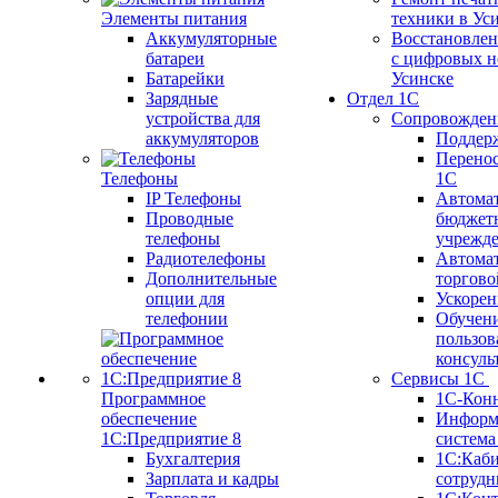
Элементы питания
техники в Ус
Аккумуляторные
Восстановлен
батареи
с цифровых н
Батарейки
Усинске
Зарядные
Отдел 1С
устройства для
Сопровожден
аккумуляторов
Поддер
Перенос
Телефоны
1С
IP Телефоны
Автома
Проводные
бюджет
телефоны
учрежд
Радиотелефоны
Автома
Дополнительные
торгово
опции для
Ускорен
телефонии
Обучен
пользов
консуль
Сервисы 1С
Программное
1С-Кон
обеспечение
Информ
1С:Предприятие 8
систем
Бухгалтерия
1С:Каб
Зарплата и кадры
сотрудн