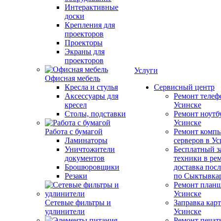
Интерактивные
доски
Крепления для
проекторов
Проекторы
Экраны для
проекторов
Услуги
Офисная мебель
Кресла и стулья
Сервисный центр
Аксессуары для
Ремонт телеф
кресел
Усинске
Столы, подставки
Ремонт ноутб
Усинске
Работа с бумагой
Ремонт компь
Ламинаторы
серверов в У
Уничтожители
Бесплатный з
документов
техники в ре
Брошюровщики
доставка пос
Резаки
по Сыктывка
Ремонт планш
Усинске
Сетевые фильтры и
Заправка кар
удлинители
Усинске
Ремонт печат