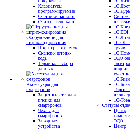
покупателя
1С:Лиз
Клавиатуры
1С:Дост
программируемые
1С:Курь
Счетчики банкнот
Систем
Считыватели карт
платеж
1С:Кре
1С:EDI
Оборудование для
1С:Лин
штрих-кодирования
1С:Обл
Принтеры этикеток
архив
Сканеры штрих-
1С:Ном
кода
ЭДО бе
Терминалы сбора
электро
данных
подписи
участни
1С:Бизн
Аксессуары для
1С:Бизн
смартфонов
Торгова
Защитные стекла и
площад
пленки для
1С-Тов
смартфонов
Статусы отде
Чехлы для
Центр
смартфонов
компете
Зарядные
ЭДО
устройства
Центр