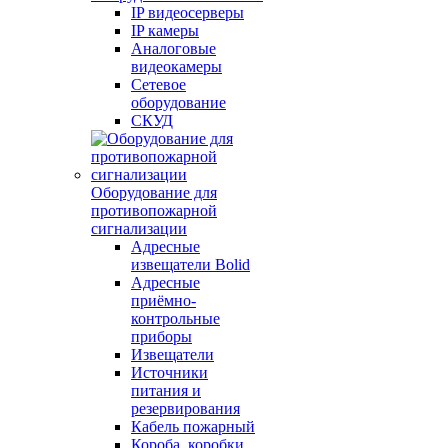
IP видеосерверы
IP камеры
Аналоговые
видеокамеры
Сетевое
оборудование
СКУД
Оборудование для
противопожарной
сигнализации
Адресные
извещатели Bolid
Адресные
приёмно-
контрольные
приборы
Извещатели
Источники
питания и
резервирования
Кабель пожарный
Короба, коробки