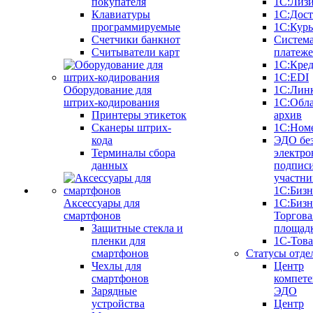
покупателя
1С:Лиз
Клавиатуры
1С:Дост
программируемые
1С:Курь
Счетчики банкнот
Систем
Считыватели карт
платеж
1С:Кре
1С:EDI
Оборудование для
1С:Лин
штрих-кодирования
1С:Обл
Принтеры этикеток
архив
Сканеры штрих-
1С:Ном
кода
ЭДО бе
Терминалы сбора
электро
данных
подписи
участни
1С:Бизн
Аксессуары для
1С:Бизн
смартфонов
Торгова
Защитные стекла и
площад
пленки для
1С-Тов
смартфонов
Статусы отде
Чехлы для
Центр
смартфонов
компете
Зарядные
ЭДО
устройства
Центр