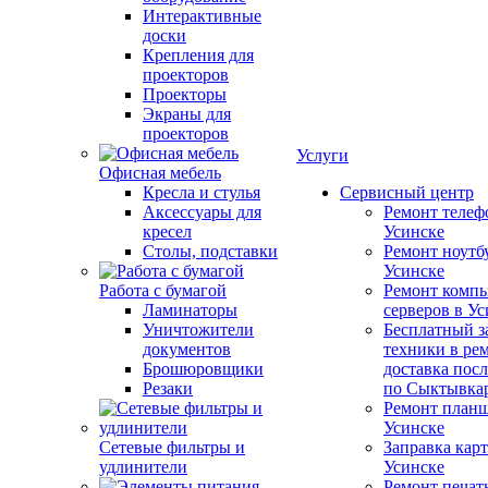
Интерактивные
доски
Крепления для
проекторов
Проекторы
Экраны для
проекторов
Услуги
Офисная мебель
Кресла и стулья
Сервисный центр
Аксессуары для
Ремонт телеф
кресел
Усинске
Столы, подставки
Ремонт ноутб
Усинске
Работа с бумагой
Ремонт компь
Ламинаторы
серверов в У
Уничтожители
Бесплатный з
документов
техники в ре
Брошюровщики
доставка пос
Резаки
по Сыктывка
Ремонт планш
Усинске
Сетевые фильтры и
Заправка кар
удлинители
Усинске
Ремонт печат