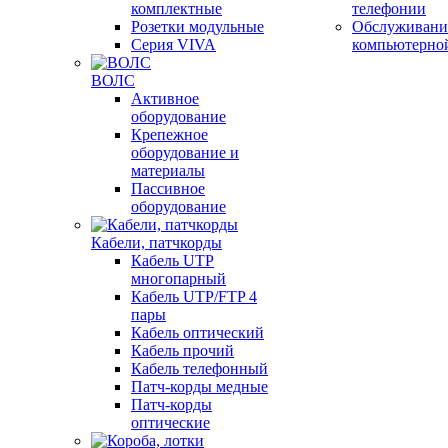
комплектные
телефонии
Розетки модульные
Обслуживани
Серия VIVA
компьютерно
ВОЛС
Активное
оборудование
Крепежное
оборудование и
материалы
Пассивное
оборудование
Кабели, патчкорды
Кабель UTP
многопарный
Кабель UTP/FTP 4
пары
Кабель оптический
Кабель прочий
Кабель телефонный
Патч-корды медные
Патч-корды
оптические