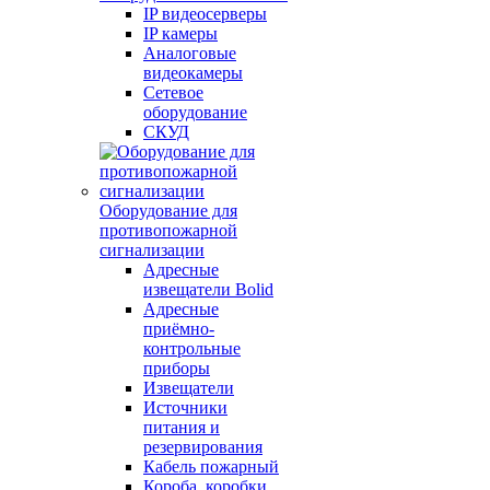
IP видеосерверы
IP камеры
Аналоговые
видеокамеры
Сетевое
оборудование
СКУД
Оборудование для
противопожарной
сигнализации
Адресные
извещатели Bolid
Адресные
приёмно-
контрольные
приборы
Извещатели
Источники
питания и
резервирования
Кабель пожарный
Короба, коробки