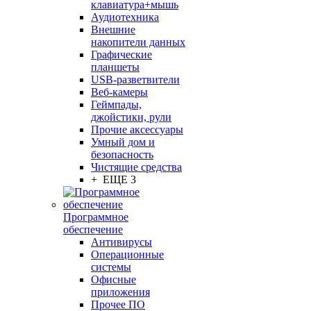
клавиатура+мышь
Аудиотехника
Внешние
накопители данных
Графические
планшеты
USB-разветвители
Веб-камеры
Геймпады,
джойстики, рули
Прочие аксессуары
Умный дом и
безопасность
Чистящие средства
+ ЕЩЕ 3
Программное
обеспечение
Антивирусы
Операционные
системы
Офисные
приложения
Прочее ПО