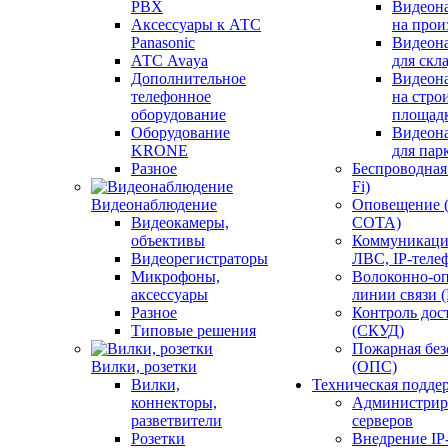
PBX
Видеон
Аксессуары к АТС
на прои
Panasonic
Видеон
АТС Avaya
для скл
Дополнительное
Видеон
телефонное
на стро
оборудование
площад
Оборудование
Видеон
KRONE
для пар
Разное
Беспроводная 
Fi)
Видеонаблюдение
Оповещение 
Видеокамеры,
СОТА)
объективы
Коммуникаци
Видеорегистраторы
ЛВС, IP-теле
Микрофоны,
Волоконно-оп
аксессуары
линии связи 
Разное
Контроль дос
Типовые решения
(СКУД)
Пожарная без
Вилки, розетки
(ОПС)
Вилки,
Техническая подде
коннекторы,
Администрир
разветвители
серверов
Розетки
Внедрение IP