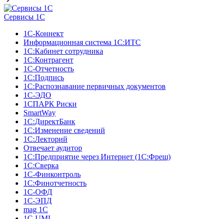
Сервисы 1С
1С-Коннект
Информационная система 1С:ИТС
1С:Кабинет сотрудника
1С:Контрагент
1С-Отчетность
1С:Подпись
1С:Распознавание первичных документов
1С-ЭДО
1СПАРК Риски
SmartWay
1С:ДиректБанк
1С:Изменение сведений
1С:Лекторий
Отвечает аудитор
1С:Предприятие через Интернет (1С:Фреш)
1С:Сверка
1С-Финконтроль
1С:Финотчетность
1С-ОФД
1С-ЭПД
mag 1C
1C-UMI