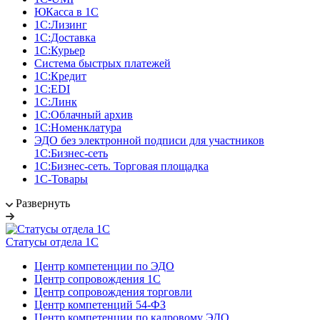
ЮКасса в 1С
1С:Лизинг
1С:Доставка
1С:Курьер
Система быстрых платежей
1С:Кредит
1С:EDI
1С:Линк
1С:Облачный архив
1С:Номенклатура
ЭДО без электронной подписи для участников
1С:Бизнес-сеть
1С:Бизнес-сеть. Торговая площадка
1С-Товары
Развернуть
Статусы отдела 1С
Центр компетенции по ЭДО
Центр сопровождения 1С
Центр сопровождения торговли
Центр компетенций 54-ФЗ
Центр компетенции по кадровому ЭДО