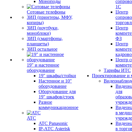
Моноподы
сопров
1С
Сотовые телефоны
Центр
ЗИП (принтеры, МФУ,
сопров
копиры)
торговл
ЗИП (ноутбуки,
Центр
моноблоки)
компете
ЗИП (смартфоны,
ФЗ
планшеты)
Центр
ЗИП остальное
компете
кадров
Центр с
19" и настенное
компет
оборудование
Тарифы ИТС
19" шкафы/стойки
Проектирование и 
Настенное и 10"
Видеонаблюд
оборудование
Видеон
Оборудование для
для
19" шкафов/стоек
образов
Разное
учрежд
коммуникационное
Видеон
в меди
ATC
учрежд
ATC Panasonic
Видеон
IP-АТС Asterisk
в торго