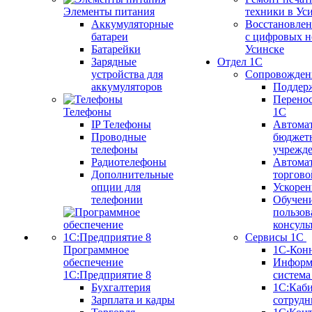
Элементы питания
техники в Ус
Аккумуляторные
Восстановлен
батареи
с цифровых н
Батарейки
Усинске
Зарядные
Отдел 1С
устройства для
Сопровожден
аккумуляторов
Поддер
Перенос
Телефоны
1С
IP Телефоны
Автома
Проводные
бюджет
телефоны
учрежд
Радиотелефоны
Автома
Дополнительные
торгово
опции для
Ускорен
телефонии
Обучен
пользов
консуль
Сервисы 1С
Программное
1С-Кон
обеспечение
Информ
1С:Предприятие 8
систем
Бухгалтерия
1С:Каб
Зарплата и кадры
сотрудн