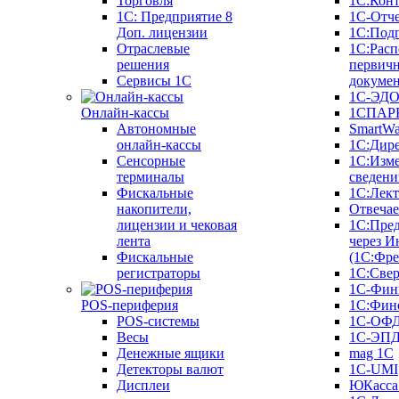
Торговля
1С:Конт
1C: Предприятие 8
1С-Отче
Доп. лицензии
1С:Под
Отраслевые
1С:Расп
решения
первич
Сервисы 1С
докуме
1С-ЭД
Онлайн-кассы
1СПАРК
Автономные
SmartW
онлайн-кассы
1С:Дир
Сенсорные
1С:Изм
терминалы
сведени
Фискальные
1С:Лек
накопители,
Отвечае
лицензии и чековая
1С:Пре
лента
через И
Фискальные
(1С:Фр
регистраторы
1С:Свер
1С-Фин
POS-периферия
1С:Фин
POS-системы
1С-ОФ
Весы
1С-ЭП
Денежные ящики
mag 1C
Детекторы валют
1C-UMI
Дисплеи
ЮКасса