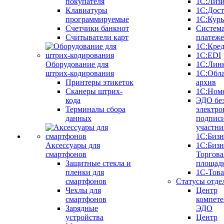
покупателя
1С:Лиз
Клавиатуры
1С:Дост
программируемые
1С:Курь
Счетчики банкнот
Систем
Считыватели карт
платеж
1С:Кре
1С:EDI
Оборудование для
1С:Лин
штрих-кодирования
1С:Обл
Принтеры этикеток
архив
Сканеры штрих-
1С:Ном
кода
ЭДО бе
Терминалы сбора
электро
данных
подписи
участни
1С:Бизн
Аксессуары для
1С:Бизн
смартфонов
Торгова
Защитные стекла и
площад
пленки для
1С-Тов
смартфонов
Статусы отде
Чехлы для
Центр
смартфонов
компете
Зарядные
ЭДО
устройства
Центр