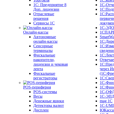
Торговля
1С:Конт
1C: Предприятие 8
1С-Отче
Доп. лицензии
1С:Под
Отраслевые
1С:Расп
решения
первич
Сервисы 1С
докуме
1С-ЭД
Онлайн-кассы
1СПАРК
Автономные
SmartW
онлайн-кассы
1С:Дир
Сенсорные
1С:Изм
терминалы
сведени
Фискальные
1С:Лек
накопители,
Отвечае
лицензии и чековая
1С:Пре
лента
через И
Фискальные
(1С:Фр
регистраторы
1С:Свер
1С-Фин
POS-периферия
1С:Фин
POS-системы
1С-ОФ
Весы
1С-ЭП
Денежные ящики
mag 1C
Детекторы валют
1C-UMI
Дисплеи
ЮКасса