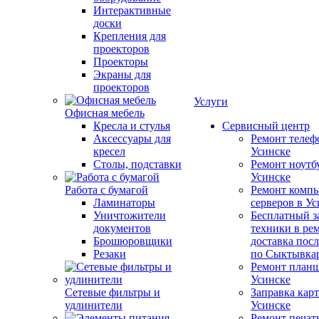
Интерактивные
доски
Крепления для
проекторов
Проекторы
Экраны для
проекторов
Услуги
Офисная мебель
Кресла и стулья
Сервисный центр
Аксессуары для
Ремонт телеф
кресел
Усинске
Столы, подставки
Ремонт ноутб
Усинске
Работа с бумагой
Ремонт компь
Ламинаторы
серверов в У
Уничтожители
Бесплатный з
документов
техники в ре
Брошюровщики
доставка пос
Резаки
по Сыктывка
Ремонт планш
Усинске
Сетевые фильтры и
Заправка кар
удлинители
Усинске
Ремонт печат