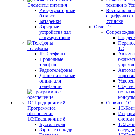
Элементы питания
техники в Ус
Аккумуляторные
Восстановлен
батареи
с цифровых н
Батарейки
Усинске
Зарядные
Отдел 1С
устройства для
Сопровожден
аккумуляторов
Поддер
Перенос
Телефоны
1С
IP Телефоны
Автома
Проводные
бюджет
телефоны
учрежд
Радиотелефоны
Автома
Дополнительные
торгово
опции для
Ускорен
телефонии
Обучен
пользов
консуль
Сервисы 1С
Программное
1С-Кон
обеспечение
Информ
1С:Предприятие 8
систем
Бухгалтерия
1С:Каб
Зарплата и кадры
сотрудн