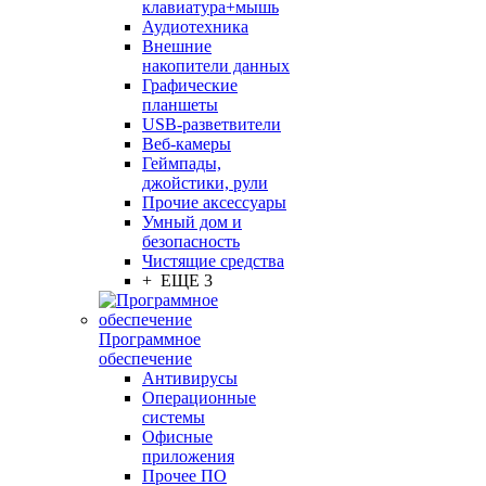
клавиатура+мышь
Аудиотехника
Внешние
накопители данных
Графические
планшеты
USB-разветвители
Веб-камеры
Геймпады,
джойстики, рули
Прочие аксессуары
Умный дом и
безопасность
Чистящие средства
+ ЕЩЕ 3
Программное
обеспечение
Антивирусы
Операционные
системы
Офисные
приложения
Прочее ПО