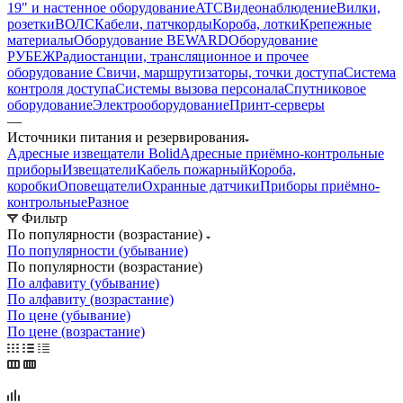
19" и настенное оборудование
ATC
Видеонаблюдение
Вилки,
розетки
ВОЛС
Кабели, патчкорды
Короба, лотки
Крепежные
материалы
Оборудование BEWARD
Оборудование
РУБЕЖ
Радиостанции, трансляционное и прочее
оборудование
Свичи, маршрутизаторы, точки доступа
Система
контроля доступа
Системы вызова персонала
Спутниковое
оборудование
Электрооборудование
Принт-серверы
—
Источники питания и резервирования
Адресные извещатели Bolid
Адресные приёмно-контрольные
приборы
Извещатели
Кабель пожарный
Короба,
коробки
Оповещатели
Охранные датчики
Приборы приёмно-
контрольные
Разное
Фильтр
По популярности (возрастание)
По популярности (убывание)
По популярности (возрастание)
По алфавиту (убывание)
По алфавиту (возрастание)
По цене (убывание)
По цене (возрастание)