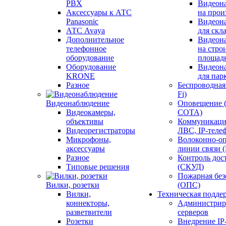
PBX
Видеон
Аксессуары к АТС
на прои
Panasonic
Видеон
АТС Avaya
для скл
Дополнительное
Видеон
телефонное
на стро
оборудование
площад
Оборудование
Видеон
KRONE
для пар
Разное
Беспроводная 
Fi)
Видеонаблюдение
Оповещение 
Видеокамеры,
СОТА)
объективы
Коммуникаци
Видеорегистраторы
ЛВС, IP-теле
Микрофоны,
Волоконно-оп
аксессуары
линии связи 
Разное
Контроль дос
Типовые решения
(СКУД)
Пожарная без
Вилки, розетки
(ОПС)
Вилки,
Техническая подде
коннекторы,
Администрир
разветвители
серверов
Розетки
Внедрение IP