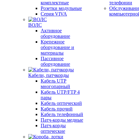
комплектные
телефонии
Розетки модульные
Обслуживани
Серия VIVA
компьютерно
ВОЛС
Активное
оборудование
Крепежное
оборудование и
материалы
Пассивное
оборудование
Кабели, патчкорды
Кабель UTP
многопарный
Кабель UTP/FTP 4
пары
Кабель оптический
Кабель прочий
Кабель телефонный
Патч-корды медные
Патч-корды
оптические