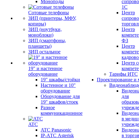
Моноподы
сопров
1С
Сотовые телефоны
Центр
ЗИП (принтеры, МФУ,
сопров
копиры)
торговл
ЗИП (ноутбуки,
Центр
моноблоки)
компете
ЗИП (смартфоны,
ФЗ
планшеты)
Центр
ЗИП остальное
компете
кадров
Центр с
19" и настенное
компет
оборудование
Тарифы ИТС
19" шкафы/стойки
Проектирование и 
Настенное и 10"
Видеонаблюд
оборудование
Видеон
Оборудование для
для
19" шкафов/стоек
образов
Разное
учрежд
коммуникационное
Видеон
в меди
ATC
учрежд
ATC Panasonic
Видеон
IP-АТС Asterisk
в торго