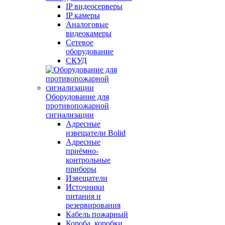
IP видеосерверы
IP камеры
Аналоговые
видеокамеры
Сетевое
оборудование
СКУД
Оборудование для
противопожарной
сигнализации
Адресные
извещатели Bolid
Адресные
приёмно-
контрольные
приборы
Извещатели
Источники
питания и
резервирования
Кабель пожарный
Короба, коробки