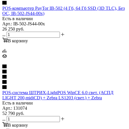
POS-компьютер PayTor IB-502 (4 Гб, 64 Гб SSD (3D TLC), Без
ОС, IB-502-JS44-00x)
Есть в наличии
Арт.: IB-502-JS44-00x
26 250
руб.
В корзину
POS-система ШТРИХ-LightPOS WinCE 6.0 свет. (АСПД
LIGHT 200,midiCD) + Zebra LS1203 (свет.) + Zebra
Есть в наличии
Арт.: 131074
52 790
руб.
В корзину