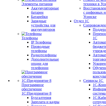
Элементы питания
техники в Ус
Аккумуляторные
Восстановлен
батареи
с цифровых н
Батарейки
Усинске
Зарядные
Отдел 1С
устройства для
Сопровожден
аккумуляторов
Поддер
Перенос
Телефоны
1С
IP Телефоны
Автома
Проводные
бюджет
телефоны
учрежд
Радиотелефоны
Автома
Дополнительные
торгово
опции для
Ускорен
телефонии
Обучен
пользов
консуль
Сервисы 1С
Программное
1С-Кон
обеспечение
Информ
1С:Предприятие 8
систем
Бухгалтерия
1С:Каб
Зарплата и кадры
сотрудн