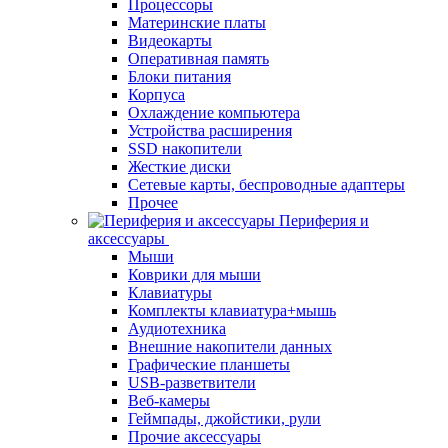
Процессоры
Материнские платы
Видеокарты
Оперативная память
Блоки питания
Корпуса
Охлаждение компьютера
Устройства расширения
SSD накопители
Жесткие диски
Сетевые карты, беспроводные адаптеры
Прочее
Периферия и
аксессуары
Мыши
Коврики для мыши
Клавиатуры
Комплекты клавиатура+мышь
Аудиотехника
Внешние накопители данных
Графические планшеты
USB-разветвители
Веб-камеры
Геймпады, джойстики, рули
Прочие аксессуары