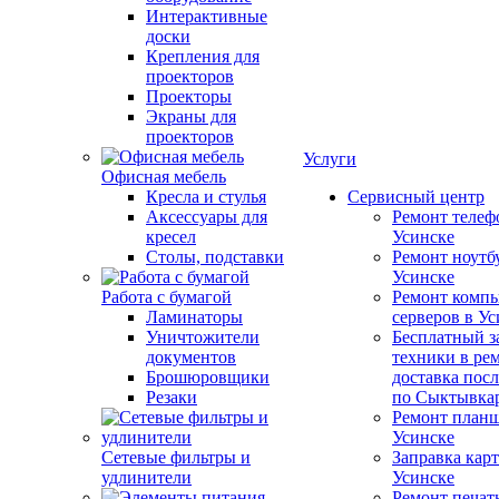
Интерактивные
доски
Крепления для
проекторов
Проекторы
Экраны для
проекторов
Услуги
Офисная мебель
Кресла и стулья
Сервисный центр
Аксессуары для
Ремонт телеф
кресел
Усинске
Столы, подставки
Ремонт ноутб
Усинске
Работа с бумагой
Ремонт компь
Ламинаторы
серверов в У
Уничтожители
Бесплатный з
документов
техники в ре
Брошюровщики
доставка пос
Резаки
по Сыктывка
Ремонт планш
Усинске
Сетевые фильтры и
Заправка кар
удлинители
Усинске
Ремонт печат