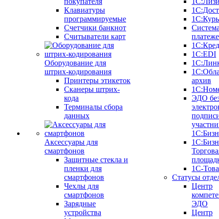
покупателя
1С:Лиз
Клавиатуры
1С:Дост
программируемые
1С:Курь
Счетчики банкнот
Систем
Считыватели карт
платеж
1С:Кре
1С:EDI
Оборудование для
1С:Лин
штрих-кодирования
1С:Обл
Принтеры этикеток
архив
Сканеры штрих-
1С:Ном
кода
ЭДО бе
Терминалы сбора
электро
данных
подписи
участни
1С:Бизн
Аксессуары для
1С:Бизн
смартфонов
Торгова
Защитные стекла и
площад
пленки для
1С-Тов
смартфонов
Статусы отде
Чехлы для
Центр
смартфонов
компете
Зарядные
ЭДО
устройства
Центр