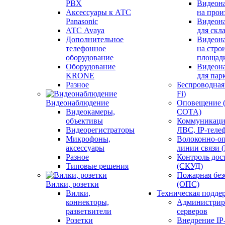
PBX
Видеон
Аксессуары к АТС
на прои
Panasonic
Видеон
АТС Avaya
для скл
Дополнительное
Видеон
телефонное
на стро
оборудование
площад
Оборудование
Видеон
KRONE
для пар
Разное
Беспроводная 
Fi)
Видеонаблюдение
Оповещение 
Видеокамеры,
СОТА)
объективы
Коммуникаци
Видеорегистраторы
ЛВС, IP-теле
Микрофоны,
Волоконно-оп
аксессуары
линии связи 
Разное
Контроль дос
Типовые решения
(СКУД)
Пожарная без
Вилки, розетки
(ОПС)
Вилки,
Техническая подде
коннекторы,
Администрир
разветвители
серверов
Розетки
Внедрение IP