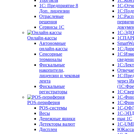
Торговля
1С:Конт
1C: Предприятие 8
1С-Отче
Доп. лицензии
1С:Под
Отраслевые
1С:Расп
решения
первич
Сервисы 1С
докуме
1С-ЭД
Онлайн-кассы
1СПАРК
Автономные
SmartW
онлайн-кассы
1С:Дир
Сенсорные
1С:Изм
терминалы
сведени
Фискальные
1С:Лек
накопители,
Отвечае
лицензии и чековая
1С:Пре
лента
через И
Фискальные
(1С:Фр
регистраторы
1С:Свер
1С-Фин
POS-периферия
1С:Фин
POS-системы
1С-ОФ
Весы
1С-ЭП
Денежные ящики
mag 1C
Детекторы валют
1C-UMI
Дисплеи
ЮКасса