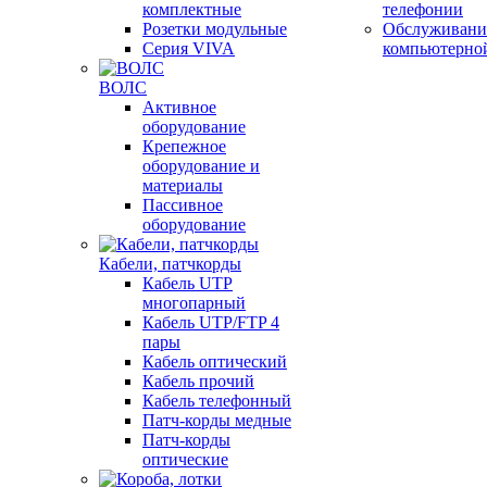
комплектные
телефонии
Розетки модульные
Обслуживани
Серия VIVA
компьютерно
ВОЛС
Активное
оборудование
Крепежное
оборудование и
материалы
Пассивное
оборудование
Кабели, патчкорды
Кабель UTP
многопарный
Кабель UTP/FTP 4
пары
Кабель оптический
Кабель прочий
Кабель телефонный
Патч-корды медные
Патч-корды
оптические