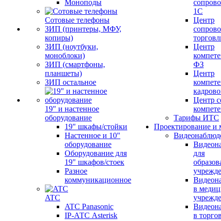
Моноподы
сопров
1С
Сотовые телефоны
Центр
ЗИП (принтеры, МФУ,
сопров
копиры)
торговл
ЗИП (ноутбуки,
Центр
моноблоки)
компете
ЗИП (смартфоны,
ФЗ
планшеты)
Центр
ЗИП остальное
компете
кадров
Центр с
19" и настенное
компет
оборудование
Тарифы ИТС
19" шкафы/стойки
Проектирование и 
Настенное и 10"
Видеонаблюд
оборудование
Видеон
Оборудование для
для
19" шкафов/стоек
образов
Разное
учрежд
коммуникационное
Видеон
в меди
ATC
учрежд
ATC Panasonic
Видеон
IP-АТС Asterisk
в торго