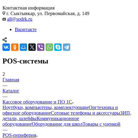
Контактная информация
г. Сыктывкар, ул. Первомайская, д. 149
all@sodrk.ru
Вконтакте
POS-системы
2
Главная
—
Каталог
—
Кассовое оборудование и ПО 1С
Ноутбуки, компьютеры, комплектующие
Оргтехника и
офисное оборудование
Сотовые телефоны и аксессуары
ЗИП,
детали, шлейфы
Коммуникационное
оборудование
Оборудование для школ
Товары с уценкой
—
POS-периферия