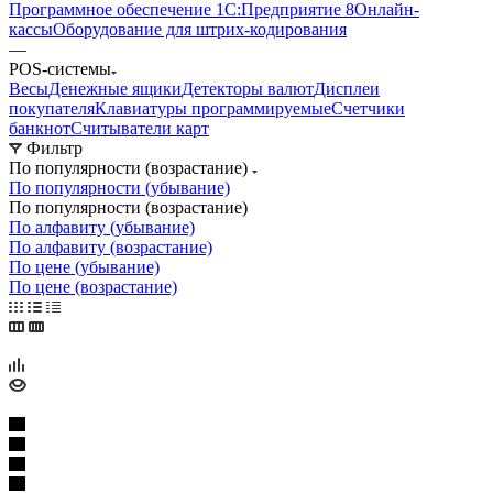
Программное обеспечение 1С:Предприятие 8
Онлайн-
кассы
Оборудование для штрих-кодирования
—
POS-системы
Весы
Денежные ящики
Детекторы валют
Дисплеи
покупателя
Клавиатуры программируемые
Счетчики
банкнот
Считыватели карт
Фильтр
По популярности (возрастание)
По популярности (убывание)
По популярности (возрастание)
По алфавиту (убывание)
По алфавиту (возрастание)
По цене (убывание)
По цене (возрастание)