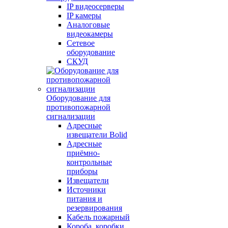
IP видеосерверы
IP камеры
Аналоговые
видеокамеры
Сетевое
оборудование
СКУД
Оборудование для
противопожарной
сигнализации
Адресные
извещатели Bolid
Адресные
приёмно-
контрольные
приборы
Извещатели
Источники
питания и
резервирования
Кабель пожарный
Короба, коробки