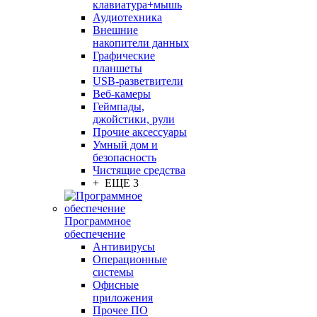
клавиатура+мышь
Аудиотехника
Внешние
накопители данных
Графические
планшеты
USB-разветвители
Веб-камеры
Геймпады,
джойстики, рули
Прочие аксессуары
Умный дом и
безопасность
Чистящие средства
+ ЕЩЕ 3
Программное
обеспечение
Антивирусы
Операционные
системы
Офисные
приложения
Прочее ПО