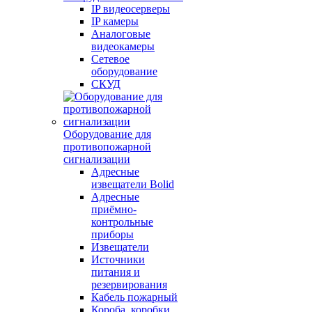
IP видеосерверы
IP камеры
Аналоговые
видеокамеры
Сетевое
оборудование
СКУД
Оборудование для
противопожарной
сигнализации
Адресные
извещатели Bolid
Адресные
приёмно-
контрольные
приборы
Извещатели
Источники
питания и
резервирования
Кабель пожарный
Короба, коробки