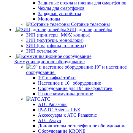
Защитные стекла и пленки для смартфонов
Чехлы для смартфонов
Зарядные устройства
Моноподы
Сотовые телефоны
ЗИП, детали, шлейфы
ЗИП (принтеры, МФУ, копиры)
ЗИП (ноутбуки, моноблоки)
ЗИП (смартфоны, планшеты)
ЗИП остальное
Коммуникационное оборудование
19" и настенное
оборудование
19" шкафы/стойки
Настенное и 10" оборудование
Оборудование для 19" шкафов/стоек
Разное коммуникационное
ATC
ATC Panasonic
IP-АТС Asterisk PBX
Аксессуары к АТС Panasonic
АТС Avaya
Дополнительное телефонное оборудование
Оборудование KRONE