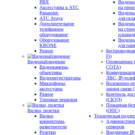
PBX
Видеон
Аксессуары к АТС
на прои
Panasonic
Видеон
АТС Avaya
для скл
Дополнительное
Видеон
телефонное
на стро
оборудование
площад
Оборудование
Видеон
KRONE
для пар
Разное
Беспроводная 
Fi)
Видеонаблюдение
Оповещение 
Видеокамеры,
СОТА)
объективы
Коммуникаци
Видеорегистраторы
ЛВС, IP-теле
Микрофоны,
Волоконно-оп
аксессуары
линии связи 
Разное
Контроль дос
Типовые решения
(СКУД)
Пожарная без
Вилки, розетки
(ОПС)
Вилки,
Техническая подде
коннекторы,
Администрир
разветвители
серверов
Розетки
Внедрение IP