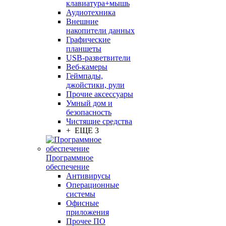
клавиатура+мышь
Аудиотехника
Внешние
накопители данных
Графические
планшеты
USB-разветвители
Веб-камеры
Геймпады,
джойстики, рули
Прочие аксессуары
Умный дом и
безопасность
Чистящие средства
+ ЕЩЕ 3
Программное
обеспечение
Антивирусы
Операционные
системы
Офисные
приложения
Прочее ПО