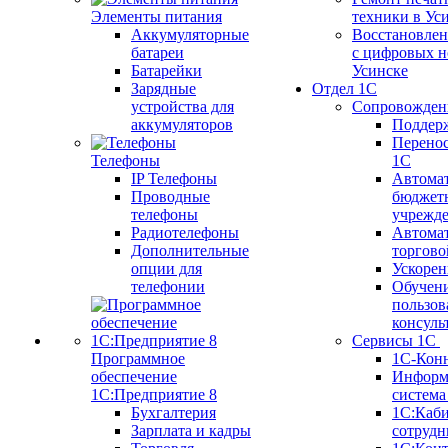
Элементы питания
техники в Ус
Аккумуляторные
Восстановлен
батареи
с цифровых н
Батарейки
Усинске
Зарядные
Отдел 1С
устройства для
Сопровожден
аккумуляторов
Поддер
Перенос
Телефоны
1С
IP Телефоны
Автома
Проводные
бюджет
телефоны
учрежд
Радиотелефоны
Автома
Дополнительные
торгово
опции для
Ускорен
телефонии
Обучен
пользов
консуль
Сервисы 1С
Программное
1С-Кон
обеспечение
Информ
1С:Предприятие 8
систем
Бухгалтерия
1С:Каб
Зарплата и кадры
сотрудн