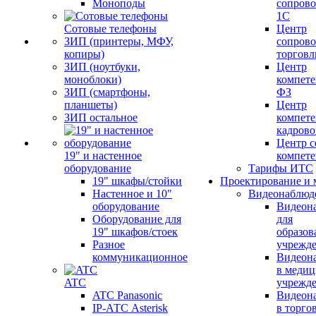
Моноподы
сопров
1С
Сотовые телефоны
Центр
ЗИП (принтеры, МФУ,
сопров
копиры)
торговл
ЗИП (ноутбуки,
Центр
моноблоки)
компете
ЗИП (смартфоны,
ФЗ
планшеты)
Центр
ЗИП остальное
компете
кадров
Центр с
19" и настенное
компет
оборудование
Тарифы ИТС
19" шкафы/стойки
Проектирование и 
Настенное и 10"
Видеонаблюд
оборудование
Видеон
Оборудование для
для
19" шкафов/стоек
образов
Разное
учрежд
коммуникационное
Видеон
в меди
ATC
учрежд
ATC Panasonic
Видеон
IP-АТС Asterisk
в торго