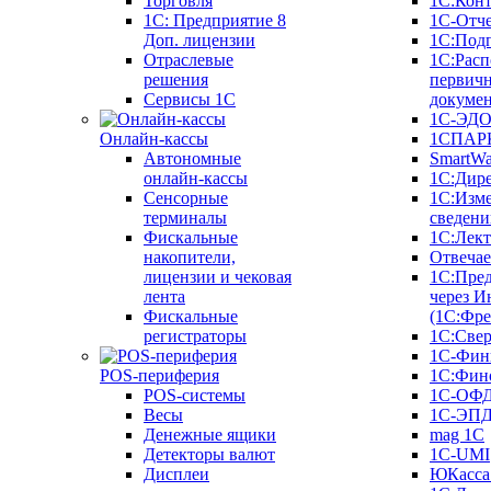
Торговля
1С:Конт
1C: Предприятие 8
1С-Отче
Доп. лицензии
1С:Под
Отраслевые
1С:Расп
решения
первич
Сервисы 1С
докуме
1С-ЭД
Онлайн-кассы
1СПАРК
Автономные
SmartW
онлайн-кассы
1С:Дир
Сенсорные
1С:Изм
терминалы
сведени
Фискальные
1С:Лек
накопители,
Отвечае
лицензии и чековая
1С:Пре
лента
через И
Фискальные
(1С:Фр
регистраторы
1С:Свер
1С-Фин
POS-периферия
1С:Фин
POS-системы
1С-ОФ
Весы
1С-ЭП
Денежные ящики
mag 1C
Детекторы валют
1C-UMI
Дисплеи
ЮКасса