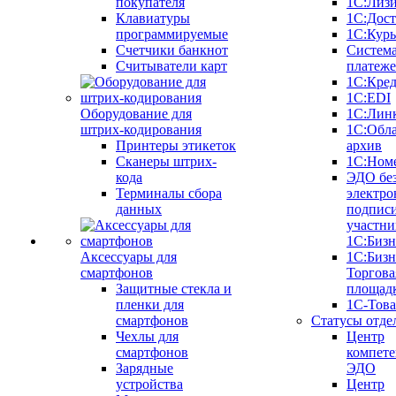
покупателя
1С:Лиз
Клавиатуры
1С:Дост
программируемые
1С:Курь
Счетчики банкнот
Систем
Считыватели карт
платеж
1С:Кре
1С:EDI
Оборудование для
1С:Лин
штрих-кодирования
1С:Обл
Принтеры этикеток
архив
Сканеры штрих-
1С:Ном
кода
ЭДО бе
Терминалы сбора
электро
данных
подписи
участни
1С:Бизн
Аксессуары для
1С:Бизн
смартфонов
Торгова
Защитные стекла и
площад
пленки для
1С-Тов
смартфонов
Статусы отде
Чехлы для
Центр
смартфонов
компете
Зарядные
ЭДО
устройства
Центр