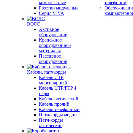
комплектные
телефонии
Розетки модульные
Обслуживани
Серия VIVA
компьютерно
ВОЛС
Активное
оборудование
Крепежное
оборудование и
материалы
Пассивное
оборудование
Кабели, патчкорды
Кабель UTP
многопарный
Кабель UTP/FTP 4
пары
Кабель оптический
Кабель прочий
Кабель телефонный
Патч-корды медные
Патч-корды
оптические