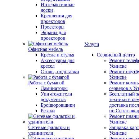
Интерактивные
доски
Крепления для
проекторов
Проекторы
Экраны для
проекторов
Услуги
Офисная мебель
Кресла и стулья
Сервисный центр
Аксессуары для
Ремонт телеф
кресел
Усинске
Столы, подставки
Ремонт ноутб
Усинске
Работа с бумагой
Ремонт компь
Ламинаторы
серверов в У
Уничтожители
Бесплатный з
документов
техники в ре
Брошюровщики
доставка пос
Резаки
по Сыктывка
Ремонт планш
Усинске
Сетевые фильтры и
Заправка кар
удлинители
Усинске
Ремонт печат