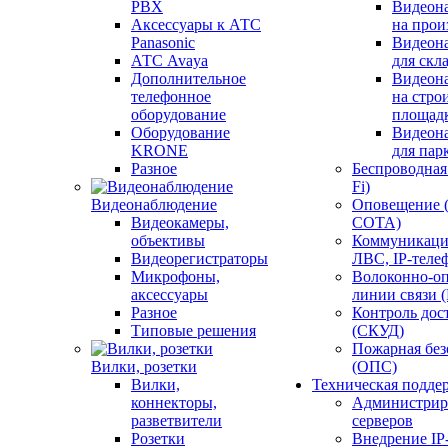
PBX
Видеон
Аксессуары к АТС
на прои
Panasonic
Видеон
АТС Avaya
для скл
Дополнительное
Видеон
телефонное
на стро
оборудование
площад
Оборудование
Видеон
KRONE
для пар
Разное
Беспроводная 
Fi)
Видеонаблюдение
Оповещение 
Видеокамеры,
СОТА)
объективы
Коммуникаци
Видеорегистраторы
ЛВС, IP-теле
Микрофоны,
Волоконно-оп
аксессуары
линии связи 
Разное
Контроль дос
Типовые решения
(СКУД)
Пожарная без
Вилки, розетки
(ОПС)
Вилки,
Техническая подде
коннекторы,
Администрир
разветвители
серверов
Розетки
Внедрение IP