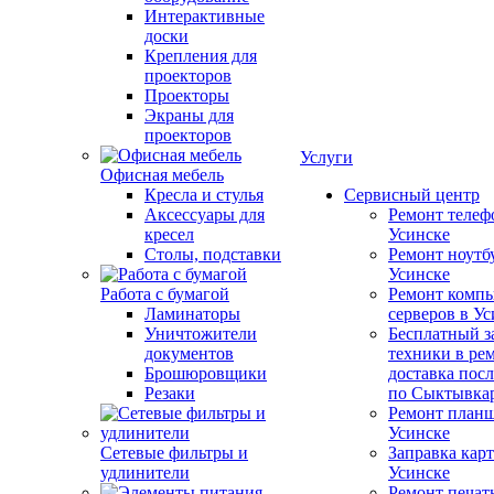
Интерактивные
доски
Крепления для
проекторов
Проекторы
Экраны для
проекторов
Услуги
Офисная мебель
Кресла и стулья
Сервисный центр
Аксессуары для
Ремонт телеф
кресел
Усинске
Столы, подставки
Ремонт ноутб
Усинске
Работа с бумагой
Ремонт компь
Ламинаторы
серверов в У
Уничтожители
Бесплатный з
документов
техники в ре
Брошюровщики
доставка пос
Резаки
по Сыктывка
Ремонт планш
Усинске
Сетевые фильтры и
Заправка кар
удлинители
Усинске
Ремонт печат