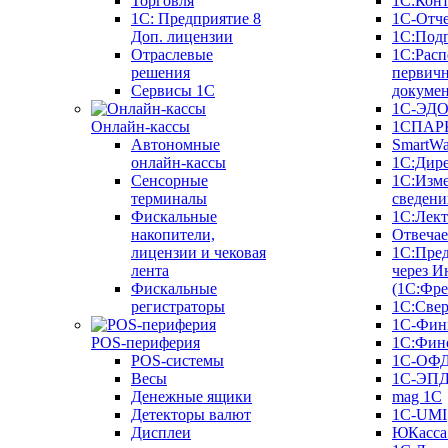
Торговля
1С:Конт
1C: Предприятие 8
1С-Отче
Доп. лицензии
1С:Под
Отраслевые
1С:Расп
решения
первич
Сервисы 1С
докуме
1С-ЭД
Онлайн-кассы
1СПАРК
Автономные
SmartW
онлайн-кассы
1С:Дир
Сенсорные
1С:Изм
терминалы
сведени
Фискальные
1С:Лек
накопители,
Отвечае
лицензии и чековая
1С:Пре
лента
через И
Фискальные
(1С:Фр
регистраторы
1С:Свер
1С-Фин
POS-периферия
1С:Фин
POS-системы
1С-ОФ
Весы
1С-ЭП
Денежные ящики
mag 1C
Детекторы валют
1C-UMI
Дисплеи
ЮКасса