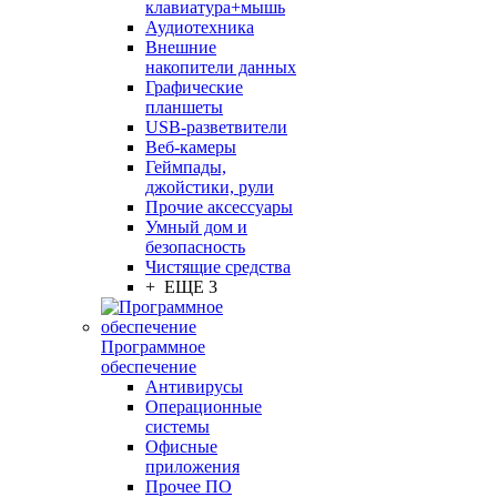
клавиатура+мышь
Аудиотехника
Внешние
накопители данных
Графические
планшеты
USB-разветвители
Веб-камеры
Геймпады,
джойстики, рули
Прочие аксессуары
Умный дом и
безопасность
Чистящие средства
+ ЕЩЕ 3
Программное
обеспечение
Антивирусы
Операционные
системы
Офисные
приложения
Прочее ПО