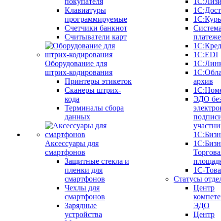
покупателя
1С:Лиз
Клавиатуры
1С:Дост
программируемые
1С:Курь
Счетчики банкнот
Систем
Считыватели карт
платеж
1С:Кре
1С:EDI
Оборудование для
1С:Лин
штрих-кодирования
1С:Обл
Принтеры этикеток
архив
Сканеры штрих-
1С:Ном
кода
ЭДО бе
Терминалы сбора
электро
данных
подписи
участни
1С:Бизн
Аксессуары для
1С:Бизн
смартфонов
Торгова
Защитные стекла и
площад
пленки для
1С-Тов
смартфонов
Статусы отде
Чехлы для
Центр
смартфонов
компете
Зарядные
ЭДО
устройства
Центр