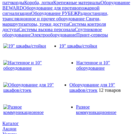
патчкорды
Короба, лотки
Крепежные материалы
Оборудование
BEWARD
Оборудование для противопожарной
сигнализации
Оборудование РУБЕЖ
Радиостанции,
трансляционное и прочее оборудование
Свичи,
маршрутизаторы, точки доступа
Система контроля
доступа
Системы вызова персонала
Спутниковое
оборудование
Электрооборудование
Принт-серверы
19" шкафы/стойки
Настенное и 10"
оборудование
Оборудование для 19"
шкафов/стоек
12 товаров
Разное
коммуникационное
Каталог
Акции