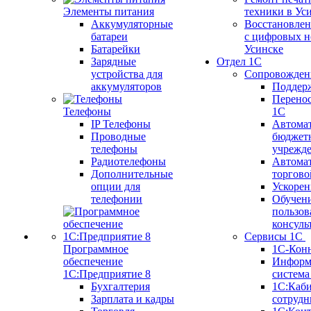
Элементы питания
техники в Ус
Аккумуляторные
Восстановлен
батареи
с цифровых н
Батарейки
Усинске
Зарядные
Отдел 1С
устройства для
Сопровожден
аккумуляторов
Поддер
Перенос
Телефоны
1С
IP Телефоны
Автома
Проводные
бюджет
телефоны
учрежд
Радиотелефоны
Автома
Дополнительные
торгово
опции для
Ускорен
телефонии
Обучен
пользов
консуль
Сервисы 1С
Программное
1С-Кон
обеспечение
Информ
1С:Предприятие 8
систем
Бухгалтерия
1С:Каб
Зарплата и кадры
сотрудн