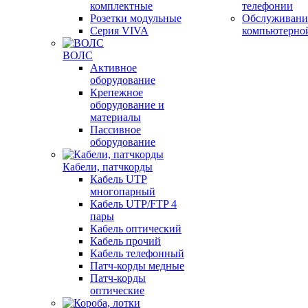
комплектные
телефонии
Розетки модульные
Обслуживани
Серия VIVA
компьютерно
ВОЛС
Активное
оборудование
Крепежное
оборудование и
материалы
Пассивное
оборудование
Кабели, патчкорды
Кабель UTP
многопарный
Кабель UTP/FTP 4
пары
Кабель оптический
Кабель прочий
Кабель телефонный
Патч-корды медные
Патч-корды
оптические