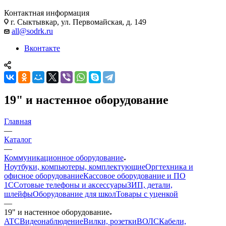
Контактная информация
г. Сыктывкар, ул. Первомайская, д. 149
all@sodrk.ru
Вконтакте
19" и настенное оборудование
Главная
—
Каталог
—
Коммуникационное оборудование
Ноутбуки, компьютеры, комплектующие
Оргтехника и
офисное оборудование
Кассовое оборудование и ПО
1С
Сотовые телефоны и аксессуары
ЗИП, детали,
шлейфы
Оборудование для школ
Товары с уценкой
—
19" и настенное оборудование
ATC
Видеонаблюдение
Вилки, розетки
ВОЛС
Кабели,