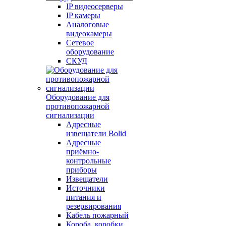
IP видеосерверы
IP камеры
Аналоговые
видеокамеры
Сетевое
оборудование
СКУД
Оборудование для
противопожарной
сигнализации
Адресные
извещатели Bolid
Адресные
приёмно-
контрольные
приборы
Извещатели
Источники
питания и
резервирования
Кабель пожарный
Короба, коробки