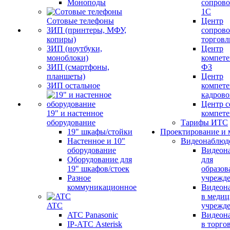
Моноподы
сопров
1С
Сотовые телефоны
Центр
ЗИП (принтеры, МФУ,
сопров
копиры)
торговл
ЗИП (ноутбуки,
Центр
моноблоки)
компете
ЗИП (смартфоны,
ФЗ
планшеты)
Центр
ЗИП остальное
компете
кадров
Центр с
19" и настенное
компет
оборудование
Тарифы ИТС
19" шкафы/стойки
Проектирование и 
Настенное и 10"
Видеонаблюд
оборудование
Видеон
Оборудование для
для
19" шкафов/стоек
образов
Разное
учрежд
коммуникационное
Видеон
в меди
ATC
учрежд
ATC Panasonic
Видеон
IP-АТС Asterisk
в торго