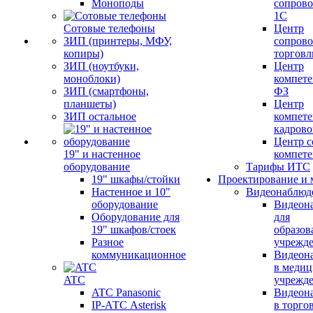
Моноподы
сопров
1С
Сотовые телефоны
Центр
ЗИП (принтеры, МФУ,
сопров
копиры)
торговл
ЗИП (ноутбуки,
Центр
моноблоки)
компете
ЗИП (смартфоны,
ФЗ
планшеты)
Центр
ЗИП остальное
компете
кадров
Центр с
19" и настенное
компет
оборудование
Тарифы ИТС
19" шкафы/стойки
Проектирование и 
Настенное и 10"
Видеонаблюд
оборудование
Видеон
Оборудование для
для
19" шкафов/стоек
образов
Разное
учрежд
коммуникационное
Видеон
в меди
ATC
учрежд
ATC Panasonic
Видеон
IP-АТС Asterisk
в торго