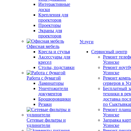
Интерактивные
доски
Крепления для
проекторов
Проекторы
Экраны для
проекторов
Услуги
Офисная мебель
Кресла и стулья
Сервисный центр
Аксессуары для
Ремонт телеф
кресел
Усинске
Столы, подставки
Ремонт ноутб
Усинске
Работа с бумагой
Ремонт компь
Ламинаторы
серверов в У
Уничтожители
Бесплатный з
документов
техники в ре
Брошюровщики
доставка пос
Резаки
по Сыктывка
Ремонт планш
Усинске
Сетевые фильтры и
Заправка кар
удлинители
Усинске
Ремонт печат