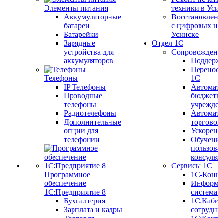
Элементы питания
техники в Ус
Аккумуляторные
Восстановлен
батареи
с цифровых н
Батарейки
Усинске
Зарядные
Отдел 1С
устройства для
Сопровожден
аккумуляторов
Поддер
Перенос
Телефоны
1С
IP Телефоны
Автома
Проводные
бюджет
телефоны
учрежд
Радиотелефоны
Автома
Дополнительные
торгово
опции для
Ускорен
телефонии
Обучен
пользов
консуль
Сервисы 1С
Программное
1С-Кон
обеспечение
Информ
1С:Предприятие 8
систем
Бухгалтерия
1С:Каб
Зарплата и кадры
сотрудн