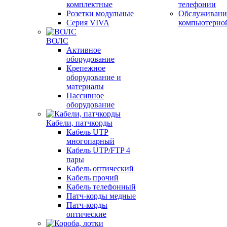
комплектные
телефонии
Розетки модульные
Обслуживани
Серия VIVA
компьютерно
ВОЛС
Активное
оборудование
Крепежное
оборудование и
материалы
Пассивное
оборудование
Кабели, патчкорды
Кабель UTP
многопарный
Кабель UTP/FTP 4
пары
Кабель оптический
Кабель прочий
Кабель телефонный
Патч-корды медные
Патч-корды
оптические