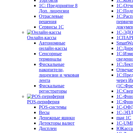
Торговля
1С:Конт
1C: Предприятие 8
1С-Отче
Доп. лицензии
1С:Под
Отраслевые
1С:Расп
решения
первич
Сервисы 1С
докуме
1С-ЭД
Онлайн-кассы
1СПАРК
Автономные
SmartW
онлайн-кассы
1С:Дир
Сенсорные
1С:Изм
терминалы
сведени
Фискальные
1С:Лек
накопители,
Отвечае
лицензии и чековая
1С:Пре
лента
через И
Фискальные
(1С:Фр
регистраторы
1С:Свер
1С-Фин
POS-периферия
1С:Фин
POS-системы
1С-ОФ
Весы
1С-ЭП
Денежные ящики
mag 1C
Детекторы валют
1C-UMI
Дисплеи
ЮКасса