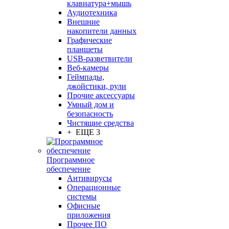
клавиатура+мышь
Аудиотехника
Внешние
накопители данных
Графические
планшеты
USB-разветвители
Веб-камеры
Геймпады,
джойстики, рули
Прочие аксессуары
Умный дом и
безопасность
Чистящие средства
+ ЕЩЕ 3
Программное
обеспечение
Антивирусы
Операционные
системы
Офисные
приложения
Прочее ПО