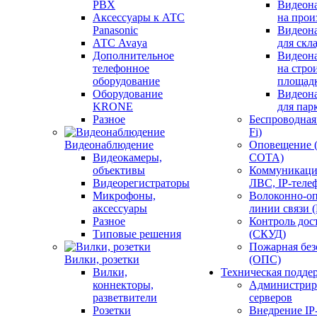
PBX
Видеон
Аксессуары к АТС
на прои
Panasonic
Видеон
АТС Avaya
для скл
Дополнительное
Видеон
телефонное
на стро
оборудование
площад
Оборудование
Видеон
KRONE
для пар
Разное
Беспроводная 
Fi)
Видеонаблюдение
Оповещение 
Видеокамеры,
СОТА)
объективы
Коммуникаци
Видеорегистраторы
ЛВС, IP-теле
Микрофоны,
Волоконно-оп
аксессуары
линии связи 
Разное
Контроль дос
Типовые решения
(СКУД)
Пожарная без
Вилки, розетки
(ОПС)
Вилки,
Техническая подде
коннекторы,
Администрир
разветвители
серверов
Розетки
Внедрение IP