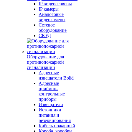
IP видеосерверы
IP камеры
Аналоговые
видеокамеры
Сетевое
оборудование
СКУД
Оборудование для
противопожарной
сигнализации
Адресные
извещатели Bolid
Адресные
приёмно-
контрольные
приборы
Извещатели
Источники
питания и
резервирования
Кабель пожарный
Короба, коробки