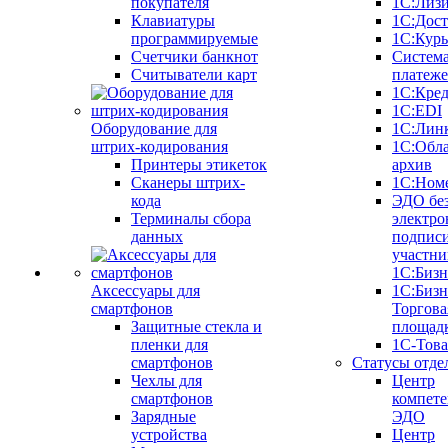
покупателя
1С:Лиз
Клавиатуры
1С:Дост
программируемые
1С:Курь
Счетчики банкнот
Систем
Считыватели карт
платеж
1С:Кре
1С:EDI
Оборудование для
1С:Лин
штрих-кодирования
1С:Обл
Принтеры этикеток
архив
Сканеры штрих-
1С:Ном
кода
ЭДО бе
Терминалы сбора
электро
данных
подписи
участни
1С:Бизн
Аксессуары для
1С:Бизн
смартфонов
Торгова
Защитные стекла и
площад
пленки для
1С-Тов
смартфонов
Статусы отде
Чехлы для
Центр
смартфонов
компете
Зарядные
ЭДО
устройства
Центр