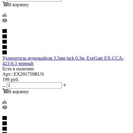
В корзину
Удлинитель аудиокабеля 3.5мм jack 0.3м, ExeGate EX-CCA-
423-0.3 черный
Есть в наличии
Арт.: EX291759RUS
199
руб.
В корзину