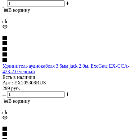
В корзину
Удлинитель аудиокабеля 3.5мм jack 2.0м, ExeGate EX-CCA-
423-2.0 черный
Есть в наличии
Арт.: EX205308RUS
299
руб.
В корзину