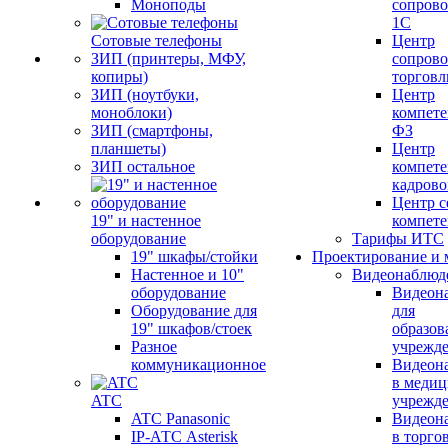
Моноподы
сопров
1С
Сотовые телефоны
Центр
ЗИП (принтеры, МФУ,
сопров
копиры)
торговл
ЗИП (ноутбуки,
Центр
моноблоки)
компете
ЗИП (смартфоны,
ФЗ
планшеты)
Центр
ЗИП остальное
компете
кадров
Центр с
19" и настенное
компет
оборудование
Тарифы ИТС
19" шкафы/стойки
Проектирование и 
Настенное и 10"
Видеонаблюд
оборудование
Видеон
Оборудование для
для
19" шкафов/стоек
образов
Разное
учрежд
коммуникационное
Видеон
в меди
ATC
учрежд
ATC Panasonic
Видеон
IP-АТС Asterisk
в торго