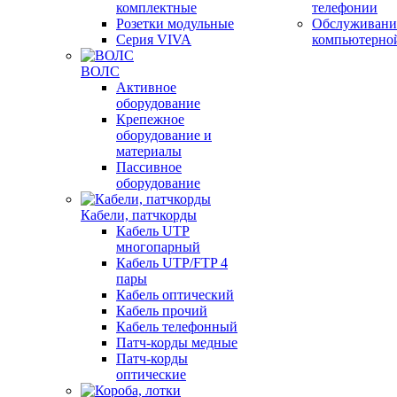
комплектные
телефонии
Розетки модульные
Обслуживани
Серия VIVA
компьютерно
ВОЛС
Активное
оборудование
Крепежное
оборудование и
материалы
Пассивное
оборудование
Кабели, патчкорды
Кабель UTP
многопарный
Кабель UTP/FTP 4
пары
Кабель оптический
Кабель прочий
Кабель телефонный
Патч-корды медные
Патч-корды
оптические