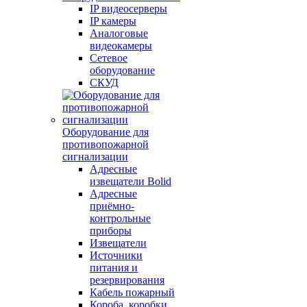
IP видеосерверы
IP камеры
Аналоговые
видеокамеры
Сетевое
оборудование
СКУД
Оборудование для
противопожарной
сигнализации
Адресные
извещатели Bolid
Адресные
приёмно-
контрольные
приборы
Извещатели
Источники
питания и
резервирования
Кабель пожарный
Короба, коробки