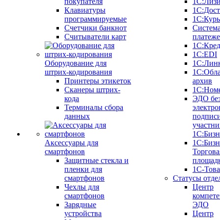
покупателя
1С:Лиз
Клавиатуры
1С:Дост
программируемые
1С:Курь
Счетчики банкнот
Систем
Считыватели карт
платеж
1С:Кре
1С:EDI
Оборудование для
1С:Лин
штрих-кодирования
1С:Обл
Принтеры этикеток
архив
Сканеры штрих-
1С:Ном
кода
ЭДО бе
Терминалы сбора
электро
данных
подписи
участни
1С:Бизн
Аксессуары для
1С:Бизн
смартфонов
Торгова
Защитные стекла и
площад
пленки для
1С-Тов
смартфонов
Статусы отде
Чехлы для
Центр
смартфонов
компете
Зарядные
ЭДО
устройства
Центр