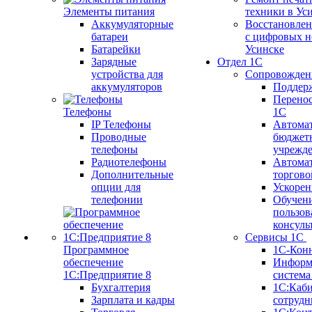
Элементы питания
техники в Ус
Аккумуляторные
Восстановлен
батареи
с цифровых н
Батарейки
Усинске
Зарядные
Отдел 1С
устройства для
Сопровожден
аккумуляторов
Поддер
Перенос
Телефоны
1С
IP Телефоны
Автома
Проводные
бюджет
телефоны
учрежд
Радиотелефоны
Автома
Дополнительные
торгово
опции для
Ускорен
телефонии
Обучен
пользов
консуль
Сервисы 1С
Программное
1С-Кон
обеспечение
Информ
1С:Предприятие 8
систем
Бухгалтерия
1С:Каб
Зарплата и кадры
сотрудн