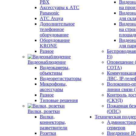
PBX
Видеон
Аксессуары к АТС
на прои
Panasonic
Видеон
АТС Avaya
для скл
Дополнительное
Видеон
телефонное
на стро
оборудование
площад
Оборудование
Видеон
KRONE
для пар
Разное
Беспроводная 
Fi)
Видеонаблюдение
Оповещение 
Видеокамеры,
СОТА)
объективы
Коммуникаци
Видеорегистраторы
ЛВС, IP-теле
Микрофоны,
Волоконно-оп
аксессуары
линии связи 
Разное
Контроль дос
Типовые решения
(СКУД)
Пожарная без
Вилки, розетки
(ОПС)
Вилки,
Техническая подде
коннекторы,
Администрир
разветвители
серверов
Розетки
Внедрение IP