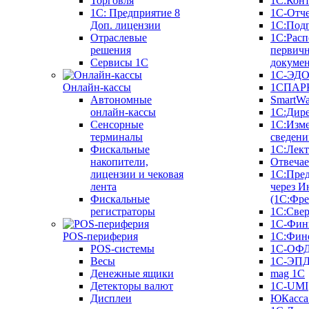
Торговля
1С:Конт
1C: Предприятие 8
1С-Отче
Доп. лицензии
1С:Под
Отраслевые
1С:Расп
решения
первич
Сервисы 1С
докуме
1С-ЭД
Онлайн-кассы
1СПАРК
Автономные
SmartW
онлайн-кассы
1С:Дир
Сенсорные
1С:Изм
терминалы
сведени
Фискальные
1С:Лек
накопители,
Отвечае
лицензии и чековая
1С:Пре
лента
через И
Фискальные
(1С:Фр
регистраторы
1С:Свер
1С-Фин
POS-периферия
1С:Фин
POS-системы
1С-ОФ
Весы
1С-ЭП
Денежные ящики
mag 1C
Детекторы валют
1C-UMI
Дисплеи
ЮКасса