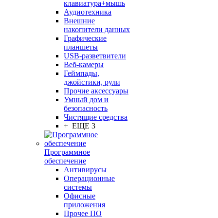
клавиатура+мышь
Аудиотехника
Внешние
накопители данных
Графические
планшеты
USB-разветвители
Веб-камеры
Геймпады,
джойстики, рули
Прочие аксессуары
Умный дом и
безопасность
Чистящие средства
+ ЕЩЕ 3
Программное
обеспечение
Антивирусы
Операционные
системы
Офисные
приложения
Прочее ПО