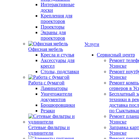
Интерактивные
доски
Крепления для
проекторов
Проекторы
Экраны для
проекторов
Услуги
Офисная мебель
Кресла и стулья
Сервисный центр
Аксессуары для
Ремонт телеф
кресел
Усинске
Столы, подставки
Ремонт ноутб
Усинске
Работа с бумагой
Ремонт компь
Ламинаторы
серверов в У
Уничтожители
Бесплатный з
документов
техники в ре
Брошюровщики
доставка пос
Резаки
по Сыктывка
Ремонт планш
Усинске
Сетевые фильтры и
Заправка кар
удлинители
Усинске
Ремонт печат