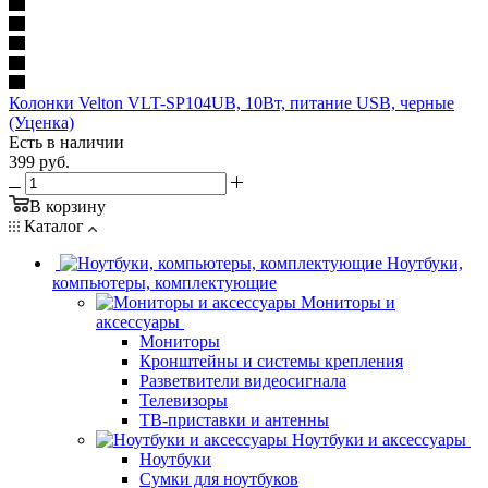
Колонки Velton VLT-SP104UB, 10Вт, питание USB, черные
(Уценка)
Есть в наличии
399
руб.
В корзину
Каталог
Ноутбуки,
компьютеры, комплектующие
Мониторы и
аксессуары
Мониторы
Кронштейны и системы крепления
Разветвители видеосигнала
Телевизоры
ТВ-приставки и антенны
Ноутбуки и аксессуары
Ноутбуки
Сумки для ноутбуков