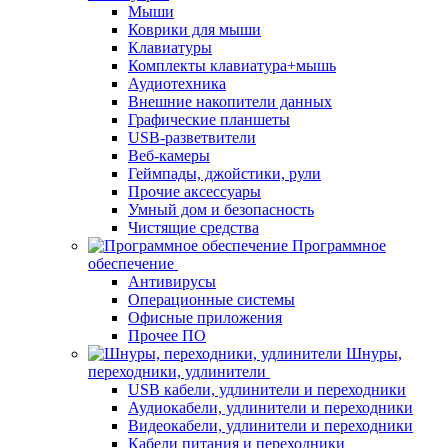
Мыши
Коврики для мыши
Клавиатуры
Комплекты клавиатура+мышь
Аудиотехника
Внешние накопители данных
Графические планшеты
USB-разветвители
Веб-камеры
Геймпады, джойстики, рули
Прочие аксессуары
Умный дом и безопасность
Чистящие средства
Программное
обеспечение
Антивирусы
Операционные системы
Офисные приложения
Прочее ПО
Шнуры,
переходники, удлинители
USB кабели, удлинители и переходники
Аудиокабели, удлинители и переходники
Видеокабели, удлинители и переходники
Кабели питания и переходники