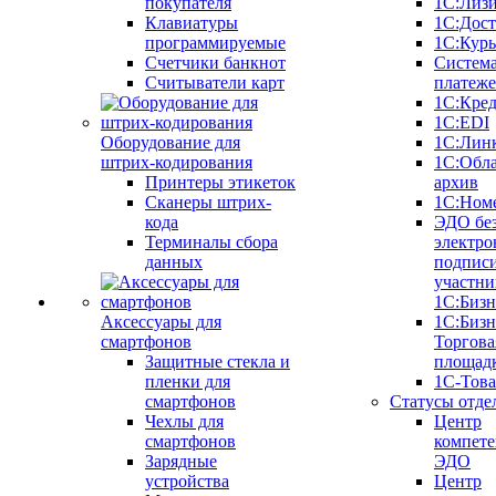
покупателя
1С:Лиз
Клавиатуры
1С:Дост
программируемые
1С:Курь
Счетчики банкнот
Систем
Считыватели карт
платеж
1С:Кре
1С:EDI
Оборудование для
1С:Лин
штрих-кодирования
1С:Обл
Принтеры этикеток
архив
Сканеры штрих-
1С:Ном
кода
ЭДО бе
Терминалы сбора
электро
данных
подписи
участни
1С:Бизн
Аксессуары для
1С:Бизн
смартфонов
Торгова
Защитные стекла и
площад
пленки для
1С-Тов
смартфонов
Статусы отде
Чехлы для
Центр
смартфонов
компете
Зарядные
ЭДО
устройства
Центр