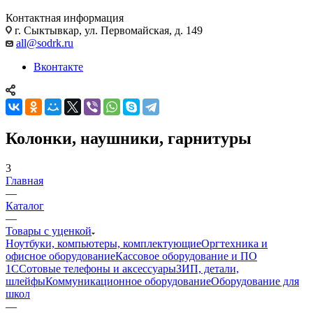
Контактная информация
г. Сыктывкар, ул. Первомайская, д. 149
all@sodrk.ru
Вконтакте
Колонки, наушники, гарнитуры
3
Главная
—
Каталог
—
Товары с уценкой
Ноутбуки, компьютеры, комплектующие
Оргтехника и
офисное оборудование
Кассовое оборудование и ПО
1С
Сотовые телефоны и аксессуары
ЗИП, детали,
шлейфы
Коммуникационное оборудование
Оборудование для
школ
—