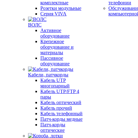
комплектные
телефонии
Розетки модульные
Обслуживани
Серия VIVA
компьютерно
ВОЛС
Активное
оборудование
Крепежное
оборудование и
материалы
Пассивное
оборудование
Кабели, патчкорды
Кабель UTP
многопарный
Кабель UTP/FTP 4
пары
Кабель оптический
Кабель прочий
Кабель телефонный
Патч-корды медные
Патч-корды
оптические