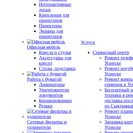
Интерактивные
доски
Крепления для
проекторов
Проекторы
Экраны для
проекторов
Услуги
Офисная мебель
Кресла и стулья
Сервисный центр
Аксессуары для
Ремонт телеф
кресел
Усинске
Столы, подставки
Ремонт ноутб
Усинске
Работа с бумагой
Ремонт компь
Ламинаторы
серверов в У
Уничтожители
Бесплатный з
документов
техники в ре
Брошюровщики
доставка пос
Резаки
по Сыктывка
Ремонт планш
Усинске
Сетевые фильтры и
Заправка кар
удлинители
Усинске
Ремонт печат