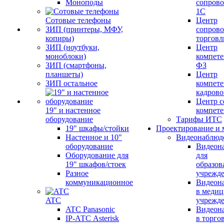
Моноподы
сопров
1С
Сотовые телефоны
Центр
ЗИП (принтеры, МФУ,
сопров
копиры)
торговл
ЗИП (ноутбуки,
Центр
моноблоки)
компете
ЗИП (смартфоны,
ФЗ
планшеты)
Центр
ЗИП остальное
компете
кадров
Центр с
19" и настенное
компет
оборудование
Тарифы ИТС
19" шкафы/стойки
Проектирование и 
Настенное и 10"
Видеонаблюд
оборудование
Видеон
Оборудование для
для
19" шкафов/стоек
образов
Разное
учрежд
коммуникационное
Видеон
в меди
ATC
учрежд
ATC Panasonic
Видеон
IP-АТС Asterisk
в торго