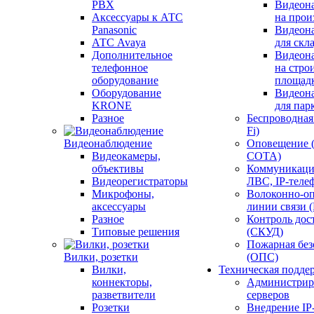
PBX
Видеон
Аксессуары к АТС
на прои
Panasonic
Видеон
АТС Avaya
для скл
Дополнительное
Видеон
телефонное
на стро
оборудование
площад
Оборудование
Видеон
KRONE
для пар
Разное
Беспроводная 
Fi)
Видеонаблюдение
Оповещение 
Видеокамеры,
СОТА)
объективы
Коммуникаци
Видеорегистраторы
ЛВС, IP-теле
Микрофоны,
Волоконно-оп
аксессуары
линии связи 
Разное
Контроль дос
Типовые решения
(СКУД)
Пожарная без
Вилки, розетки
(ОПС)
Вилки,
Техническая подде
коннекторы,
Администрир
разветвители
серверов
Розетки
Внедрение IP