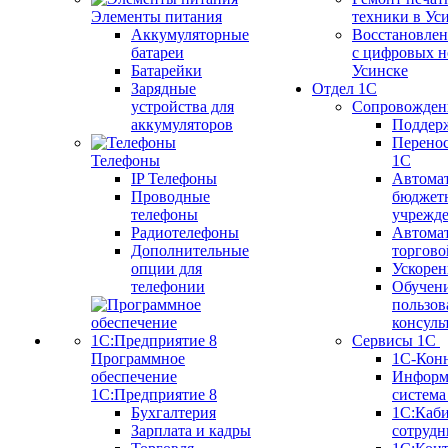
Элементы питания
техники в Ус
Аккумуляторные
Восстановлен
батареи
с цифровых н
Батарейки
Усинске
Зарядные
Отдел 1С
устройства для
Сопровожден
аккумуляторов
Поддер
Перенос
Телефоны
1С
IP Телефоны
Автома
Проводные
бюджет
телефоны
учрежд
Радиотелефоны
Автома
Дополнительные
торгово
опции для
Ускорен
телефонии
Обучен
пользов
консуль
Сервисы 1С
Программное
1С-Кон
обеспечение
Информ
1С:Предприятие 8
систем
Бухгалтерия
1С:Каб
Зарплата и кадры
сотрудн