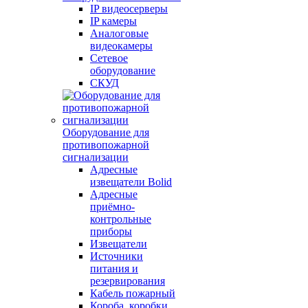
IP видеосерверы
IP камеры
Аналоговые
видеокамеры
Сетевое
оборудование
СКУД
Оборудование для
противопожарной
сигнализации
Адресные
извещатели Bolid
Адресные
приёмно-
контрольные
приборы
Извещатели
Источники
питания и
резервирования
Кабель пожарный
Короба, коробки