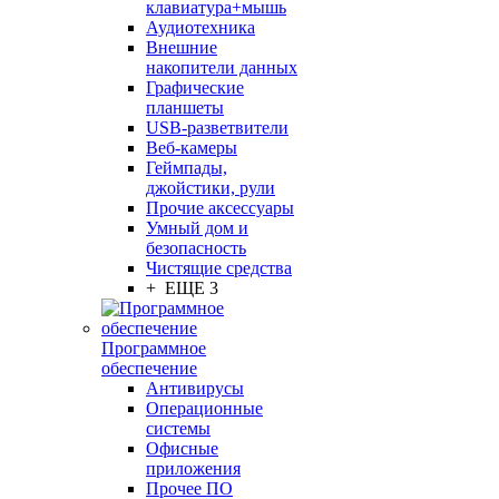
клавиатура+мышь
Аудиотехника
Внешние
накопители данных
Графические
планшеты
USB-разветвители
Веб-камеры
Геймпады,
джойстики, рули
Прочие аксессуары
Умный дом и
безопасность
Чистящие средства
+ ЕЩЕ 3
Программное
обеспечение
Антивирусы
Операционные
системы
Офисные
приложения
Прочее ПО