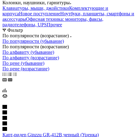
Колонки, наушники, гарнитуры
Клавиатуры, мыши, джойстики
Комплектующие и
корпуса
Новое поступление
Ноутбуки, планшеты, смартфоны и
аксессуары
Офисная техника: мониторы, факсы,
радиотелефоны, UPS
Прочее
Фильтр
По популярности (возрастание)
По популярности (убывание)
По популярности (возрастание)
По алфавиту (убывание)
По алфавиту (возрастание)
По цене (убывание)
По цене (возрастание)
Карт-ридер Ginzzu GR-412B черный (Уценка)