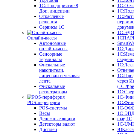
Торговля
1С:Конт
1C: Предприятие 8
1С-Отче
Доп. лицензии
1С:Под
Отраслевые
1С:Расп
решения
первич
Сервисы 1С
докуме
1С-ЭД
Онлайн-кассы
1СПАРК
Автономные
SmartW
онлайн-кассы
1С:Дир
Сенсорные
1С:Изм
терминалы
сведени
Фискальные
1С:Лек
накопители,
Отвечае
лицензии и чековая
1С:Пре
лента
через И
Фискальные
(1С:Фр
регистраторы
1С:Свер
1С-Фин
POS-периферия
1С:Фин
POS-системы
1С-ОФ
Весы
1С-ЭП
Денежные ящики
mag 1C
Детекторы валют
1C-UMI
Дисплеи
ЮКасса